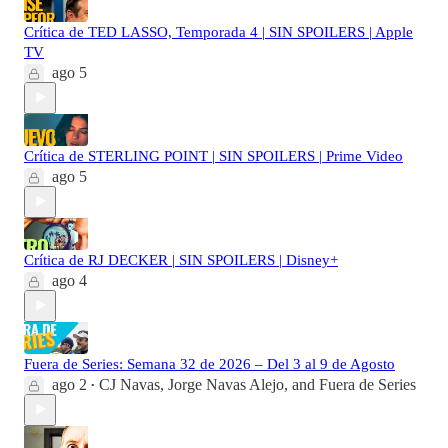
Crítica de TED LASSO, Temporada 4 | SIN SPOILERS | Apple
TV
ago 5
Crítica de STERLING POINT | SIN SPOILERS | Prime Video
ago 5
Crítica de RJ DECKER | SIN SPOILERS | Disney+
ago 4
Fuera de Series: Semana 32 de 2026 – Del 3 al 9 de Agosto
ago 2
CJ Navas
,
Jorge Navas Alejo
, and
Fuera de Series
•