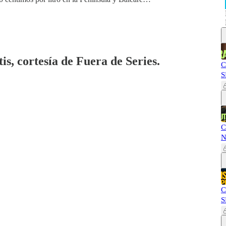
is, cortesía de Fuera de Series.
C
S
C
N
C
S