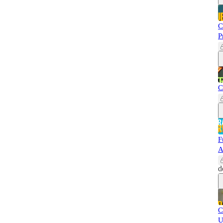
C
P
C
F
A
d
C
U