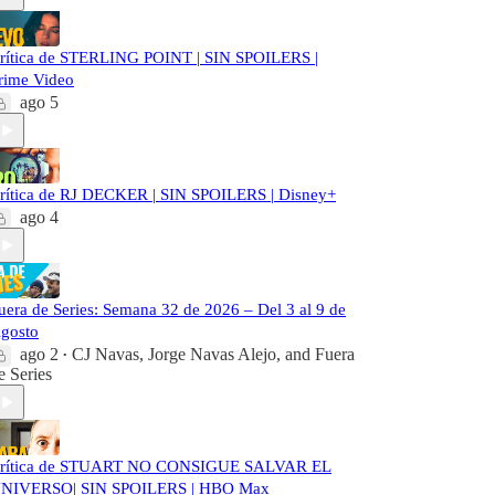
rítica de STERLING POINT | SIN SPOILERS |
rime Video
ago 5
rítica de RJ DECKER | SIN SPOILERS | Disney+
ago 4
uera de Series: Semana 32 de 2026 – Del 3 al 9 de
gosto
ago 2
CJ Navas
,
Jorge Navas Alejo
, and
Fuera
•
e Series
rítica de STUART NO CONSIGUE SALVAR EL
NIVERSO| SIN SPOILERS | HBO Max