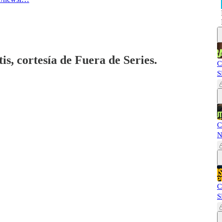
is, cortesía de Fuera de Series.
C
S
C
N
C
S