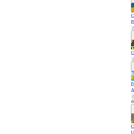
C
P
C
F
A
d
C
U