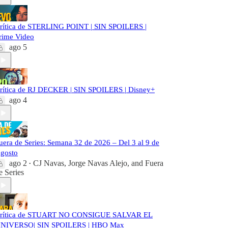
rítica de STERLING POINT | SIN SPOILERS |
rime Video
ago 5
rítica de RJ DECKER | SIN SPOILERS | Disney+
ago 4
uera de Series: Semana 32 de 2026 – Del 3 al 9 de
gosto
ago 2
CJ Navas
,
Jorge Navas Alejo
, and
Fuera
•
e Series
rítica de STUART NO CONSIGUE SALVAR EL
NIVERSO| SIN SPOILERS | HBO Max