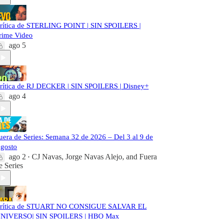
rítica de STERLING POINT | SIN SPOILERS |
rime Video
ago 5
rítica de RJ DECKER | SIN SPOILERS | Disney+
ago 4
uera de Series: Semana 32 de 2026 – Del 3 al 9 de
gosto
ago 2
CJ Navas
,
Jorge Navas Alejo
, and
Fuera
•
e Series
rítica de STUART NO CONSIGUE SALVAR EL
NIVERSO| SIN SPOILERS | HBO Max