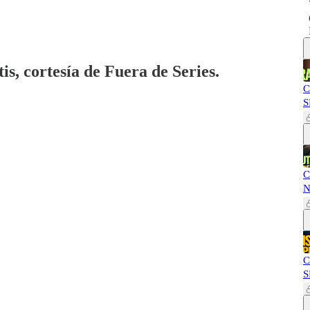
is, cortesía de Fuera de Series.
C
S
C
N
C
S