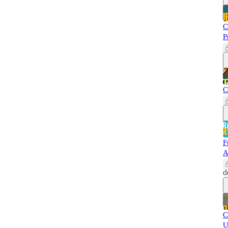
C
P
C
F
A
d
C
U