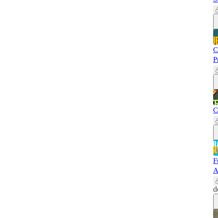
C
P
C
F
A
d