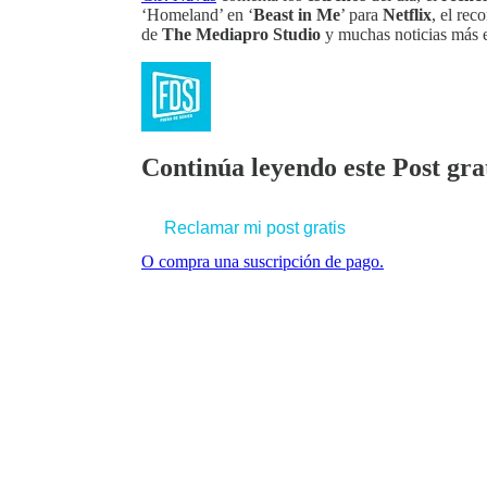
‘Homeland’ en ‘
Beast in Me
’ para
Netflix
, el re
de
The Mediapro Studio
y muchas noticias más en
Continúa leyendo este Post grat
Reclamar mi post gratis
O compra una suscripción de pago.