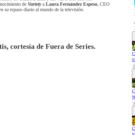
conocimiento de
Variety
a
Laura Fernández Espeso
, CEO
 su repaso diario al mundo de la televisión.
is, cortesía de Fuera de Series.
C
S
C
N
C
S