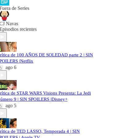
Fuera de Series
CJ Navas
Episodios recientes
rítica de 100 AÑOS DE SOLEDAD parte 2 | SIN
POILERS |Netflix
ago 6
rítica de STAR WARS Visions Presenta: La Jedi
úmero 9 | SIN SPOILERS |Disney+
ago 5
rítica de TED LASSO, Temporada 4 | SIN
POILERS | Apple TV