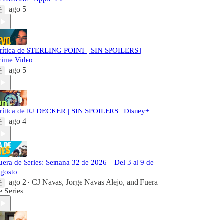
ago 5
rítica de STERLING POINT | SIN SPOILERS |
rime Video
ago 5
rítica de RJ DECKER | SIN SPOILERS | Disney+
ago 4
uera de Series: Semana 32 de 2026 – Del 3 al 9 de
gosto
ago 2
CJ Navas
,
Jorge Navas Alejo
, and
Fuera
•
e Series