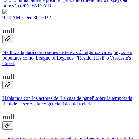
todo lo humanamente posible" probando diferentes whiskeys 🥃
https://t.co/0NIxNR9YDu
9:20 AM · Dec 30, 2022
null
Netflix adaptará como series de televisión algunos videojuegos tan
populares como 'League of Legends', 'Resident Evil' o 'Assassin's
Creed'
null
Hablamos con los actores de 'La casa de papel' sobre la temporada
final de la serie y la exigencia física de rodarla
null
Tres personajes que se complementan muy bien y un guion ágil dan