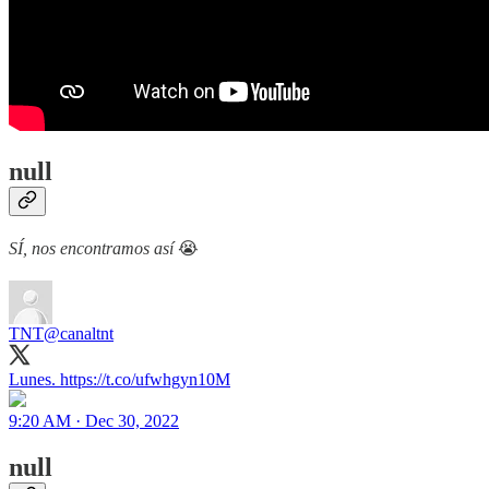
null
SÍ, nos encontramos así
😭
TNT
@canaltnt
Lunes. https://t.co/ufwhgyn10M
9:20 AM · Dec 30, 2022
null