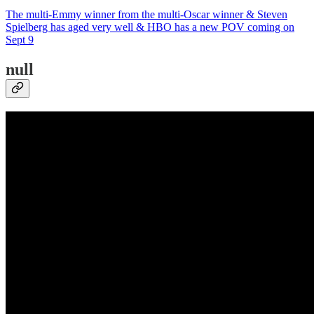
The multi-Emmy winner from the multi-Oscar winner & Steven
Spielberg has aged very well & HBO has a new POV coming on
Sept 9
null