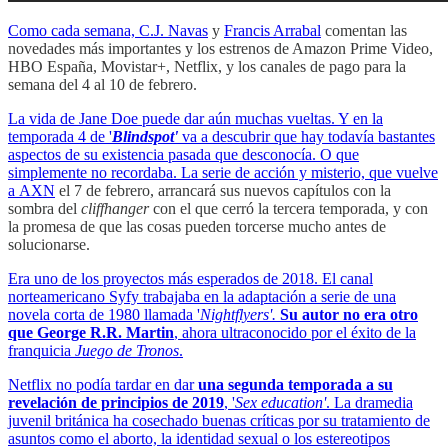
Como cada semana,
C.J. Navas
y
Francis Arrabal
comentan las
novedades más importantes y los estrenos de Amazon Prime Video,
HBO España, Movistar+, Netflix, y los canales de pago para la
semana del 4 al 10 de febrero.
La vida de Jane Doe puede dar aún muchas vueltas. Y en la
temporada 4 de '
Blindspot'
va a descubrir que hay todavía bastantes
aspectos de su existencia pasada que desconocía. O que
simplemente no recordaba. La serie de acción y misterio, que vuelve
a
AXN
el 7 de febrero, arrancará sus nuevos capítulos con la
sombra del
cliffhanger
con el que cerró la tercera temporada, y con
la promesa de que las cosas pueden torcerse mucho antes de
solucionarse.
Era uno de los proyectos más esperados de 2018. El canal
norteamericano Syfy trabajaba en la adaptación a serie de una
novela corta de 1980 llamada '
Nightflyers'.
Su autor no era otro
que George R.R. Martin
, ahora ultraconocido por el éxito de la
franquicia
Juego de Tronos
.
Netflix no podía tardar en dar
una segunda temporada a su
revelación de principios de 2019
, '
Sex education'
. La dramedia
juvenil británica ha cosechado buenas críticas por su tratamiento de
asuntos como el aborto, la identidad sexual o los estereotipos