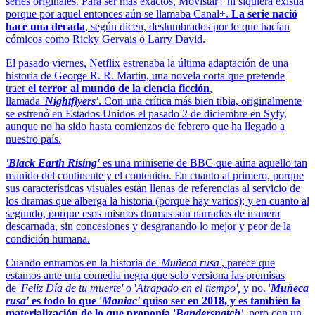
series originales. Para ser más exactos, Movistar+ ni siquiera existía
porque por aquel entonces aún se llamaba Canal+.
La serie nació
hace una década
, según dicen, deslumbrados por lo que hacían
cómicos como Ricky Gervais o Larry David.
El pasado viernes, Netflix estrenaba la última adaptación de una
historia de George R. R. Martin, una novela corta que pretende
traer
el terror al mundo de la ciencia ficción
,
llamada '
Nightflyers'
. Con una crítica más bien tibia, originalmente
se estrenó en Estados Unidos el pasado 2 de diciembre en Syfy,
aunque no ha sido hasta comienzos de febrero que ha llegado a
nuestro país.
'Black Earth Rising'
es una miniserie de BBC que aúna aquello tan
manido del continente y el contenido. En cuanto al primero, porque
sus características visuales están llenas de referencias al servicio de
los dramas que alberga la historia (porque hay varios); y en cuanto al
segundo, porque esos mismos dramas son narrados de manera
descarnada, sin concesiones y desgranando lo mejor y peor de la
condición humana.
Cuando entramos en la historia de '
Muñeca rusa'
, parece que
estamos ante una comedia negra que solo versiona las premisas
de '
Feliz Día de tu muerte'
o '
Atrapado en el tiempo',
y no. '
Muñeca
rusa'
es todo lo que '
Maniac'
quiso ser en 2018, y es también la
materialización de lo que proponía '
Bandersnatch'
, pero con un