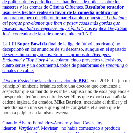
de política de los periódicos estaban llenas de noticias sobre los
másteres y las cremas de Cristina Cifuentes.
Resultaba tentador
usar esos hechos reales en favor de la comedia política
que
preparaban, pero decidieron tomar el camino opuesto:
“Lo hicimos
así porque preveíamos que iban a pasar cosas más gordas que
hiciesen que todo envejeciese muy rápido”
, nos explica Diego San
José, cocreador de la serie que se emite en TNT.
La LIII
Super Bowl
(la final de la liga de fútbol americano) no
decepcionó en los anuncios de su descanso, aunque en el apartado
de series hubo muy pocos. Entre las promos de '
Avengers:
Endgame'
y '
Toy Story 4'
se colaron cinco proyectos televisivos,
cuatro series y un documental, todos de plataformas de
streaming
o
canales de cable.
'Doctor Foster'
fue la serie sensación de
BBC
en el 2016. La (en un
principio) miniserie británica sobre una doctora que comienza a
sospechar que su marido le es infiel, supuso uno de esos pequeños e
inesperados fenómenos entre los seriéfilos que exporta cada año la
cadena inglesa. Su creador,
Mike Bartlett
, mezclaba el thriller y el
melodrama en una serie que igual te congelaba el aliento que te
ponía a palpitar en la misma escena.
Cuando Álvaro Fernández-Armero y Juan Cavestany
idearon '
Vergüenza'
, Movistar+ no había comenzado a producir