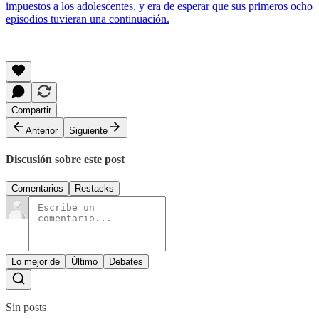
impuestos a los adolescentes, y era de esperar que sus primeros ocho
episodios tuvieran una continuación.
Compartir
Anterior
Siguiente
Discusión sobre este post
Comentarios
Restacks
Lo mejor de
Último
Debates
Sin posts