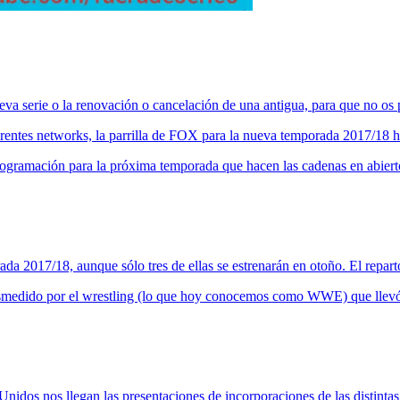
 serie o la renovación o cancelación de una antigua, para que no os pe
erentes networks, la parrilla de FOX para la nueva temporada 2017/18 h
rogramación para la próxima temporada que hacen las cadenas en abiert
a 2017/18, aunque sólo tres de ellas se estrenarán en otoño. El repar
 desmedido por el wrestling (lo que hoy conocemos como WWE) que llev
 Unidos nos llegan las presentaciones de incorporaciones de las distin