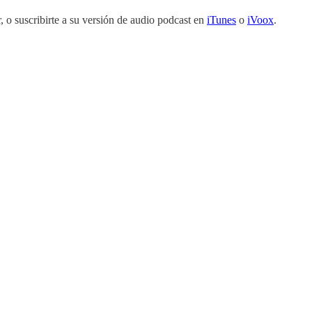
r, o suscribirte a su versión de audio podcast en
iTunes
o
iVoox
.