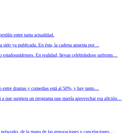
rdáis entre tanta actualidad.
a sido ya publicada. En ésta, la cadena apuesta por…
o estadounidenses. En realidad, llevan celebrándose upfronts…
to entre dramas y comedias está al 50%, y hay tanto…
ó a que surgiera un programa que quería aprovechar esa afición…
tas networks, de la mano de las renovaciones y cancelaciones…