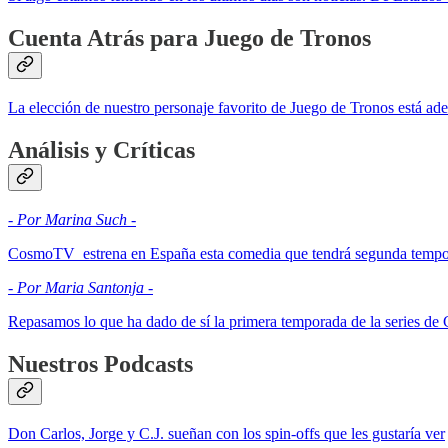
Cuenta Atrás para Juego de Tronos
La elección de nuestro personaje favorito de Juego de Tronos está ade
Análisis y Críticas
- Por Marina Such -
CosmoTV estrena en España esta comedia que tendrá segunda temp
- Por Maria Santonja -
Repasamos lo que ha dado de sí la primera temporada de la series de
Nuestros Podcasts
Don Carlos, Jorge y C.J. sueñan con los spin-offs que les gustaría ver