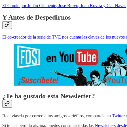
El Comic por Julián Clemente, José Bravo, Joan Rovira y C.J. Navas
Y Antes de Despedirnos
El co-creador de la serie de TVE nos cuenta las claves de los nuevos 
¿Te ha gustado esta Newsletter?
Reenvíasela por correo a tus amigos seriéfilos, compártela en
Twitter
Si te has perdido alguna, puedes consultar todas las
Newsletters desde