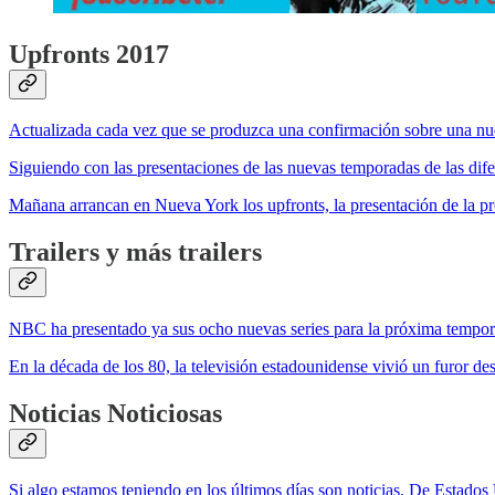
Upfronts 2017
Actualizada cada vez que se produzca una confirmación sobre una nueva
Siguiendo con las presentaciones de las nuevas temporadas de las dif
Mañana arrancan en Nueva York los upfronts, la presentación de la p
Trailers y más trailers
NBC ha presentado ya sus ocho nuevas series para la próxima temporad
En la década de los 80, la televisión estadounidense vivió un furor
Noticias Noticiosas
Si algo estamos teniendo en los últimos días son noticias. De Estados