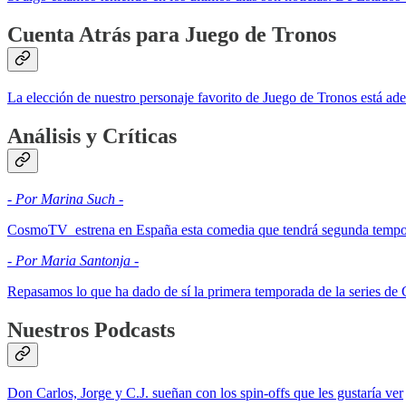
Cuenta Atrás para Juego de Tronos
La elección de nuestro personaje favorito de Juego de Tronos está ade
Análisis y Críticas
- Por Marina Such -
CosmoTV estrena en España esta comedia que tendrá segunda temp
- Por Maria Santonja -
Repasamos lo que ha dado de sí la primera temporada de la series de
Nuestros Podcasts
Don Carlos, Jorge y C.J. sueñan con los spin-offs que les gustaría ver