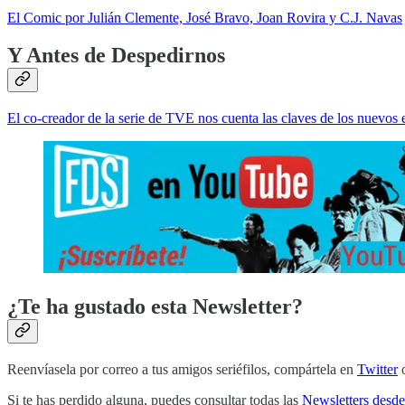
El Comic por Julián Clemente, José Bravo, Joan Rovira y C.J. Navas
Y Antes de Despedirnos
El co-creador de la serie de TVE nos cuenta las claves de los nuevos 
¿Te ha gustado esta Newsletter?
Reenvíasela por correo a tus amigos seriéfilos, compártela en
Twitter
Si te has perdido alguna, puedes consultar todas las
Newsletters desde