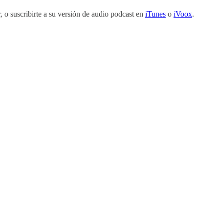
r, o suscribirte a su versión de audio podcast en
iTunes
o
iVoox
.