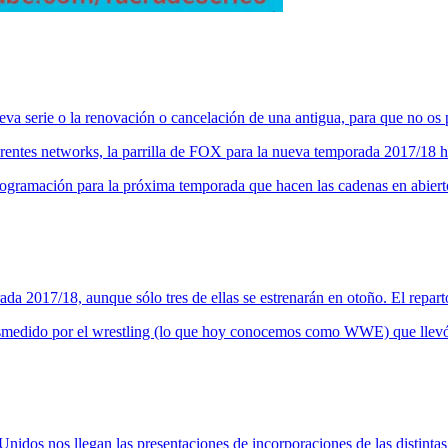
 serie o la renovación o cancelación de una antigua, para que no os pe
erentes networks, la parrilla de FOX para la nueva temporada 2017/18 h
rogramación para la próxima temporada que hacen las cadenas en abiert
a 2017/18, aunque sólo tres de ellas se estrenarán en otoño. El repar
 desmedido por el wrestling (lo que hoy conocemos como WWE) que llev
 Unidos nos llegan las presentaciones de incorporaciones de las distin