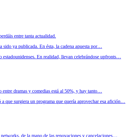
rdáis entre tanta actualidad.
a sido ya publicada. En ésta, la cadena apuesta por…
o estadounidenses. En realidad, llevan celebrándose upfronts…
to entre dramas y comedias está al 50%, y hay tanto…
ó a que surgiera un programa que quería aprovechar esa afición…
tas networks, de la mano de las renovaciones y cancelaciones…