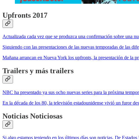
Upfronts 2017
Actualizada cada vez que se produzca una confirmación sobre una nueva
Siguiendo con las presentaciones de las nuevas temporadas de las dif
Mañana arrancan en Nueva York los upfronts, la presentación de la p
Trailers y más trailers
NBC ha presentado ya sus ocho nuevas series para la próxima temporad
En la década de los 80, la televisión estadounidense vivió un furor
Noticias Noticiosas
Si algo estamos teniendo en los últimos días son noticias. De Estados